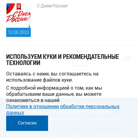
С Днем России!
12.06.
2022
ИСПОЛЬЗУЕМ КУКИ И РЕКОМЕНДАТЕЛЬНЫЕ
...
44
1
40
41
42
43
45
46
47
48
ТЕХНОЛОГИИ
Оставаясь с нами, вы соглашаетесь на
использование файлов куки.
С подробной информацией о том, как мы
обрабатываем ваши данные, вы можете
ознакомиться в нашей
АРИЭЛЬ ПЛАСТКОМПЛЕКТ © 2009-2026
Политике в отношении обработки персональных
Главная
Написать нам
Карта сайта
данных
Политика в отношении обработки персональных данных
Согласен
Адрес e-mail для официальных обращений:
info@arielplast.ru