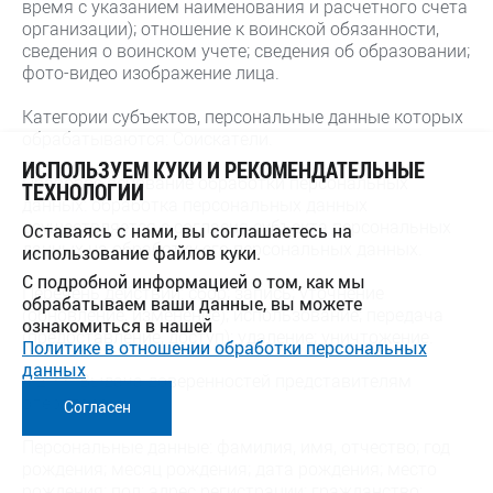
время с указанием наименования и расчетного счета
организации); отношение к воинской обязанности,
сведения о воинском учете; сведения об образовании;
фото-видео изображение лица.
Категории субъектов, персональные данные которых
обрабатываются: Соискатели.
ИСПОЛЬЗУЕМ КУКИ И РЕКОМЕНДАТЕЛЬНЫЕ
Правовое основание обработки персональных
ТЕХНОЛОГИИ
данных: обработка персональных данных
осуществляется с согласия субъекта персональных
Оставаясь с нами, вы соглашаетесь на
данных на обработку его персональных данных.
использование файлов куки.
С подробной информацией о том, как мы
Перечень действий: сбор; запись; уточнение
обрабатываем ваши данные, вы можете
(обновление, изменение); использование; передача
ознакомиться в нашей
(предоставление, доступ); удаление; уничтожение.
Политике в отношении обработки персональных
данных
4.2.11. Выдача доверенностей представителям
оператора
Согласен
Персональные данные: фамилия, имя, отчество; год
рождения; месяц рождения; дата рождения; место
рождения; пол; адрес регистрации; гражданство;