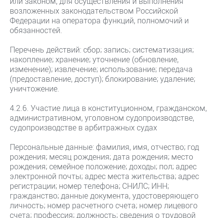
или законом, для осуществления и выполнения
возложенных законодательством Российской
Федерации на оператора функций, полномочий и
обязанностей.
Перечень действий: сбор; запись; систематизация;
накопление; хранение; уточнение (обновление,
изменение); извлечение; использование; передача
(предоставление, доступ); блокирование; удаление;
уничтожение.
4.2.6. Участие лица в конституционном, гражданском,
административном, уголовном судопроизводстве,
судопроизводстве в арбитражных судах
Персональные данные: фамилия, имя, отчество; год
рождения; месяц рождения; дата рождения; место
рождения; семейное положение; доходы; пол; адрес
электронной почты; адрес места жительства; адрес
регистрации; номер телефона; СНИЛС; ИНН;
гражданство; данные документа, удостоверяющего
личность; номер расчетного счета; номер лицевого
счета; профессия; должность; сведения о трудовой