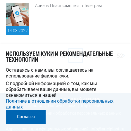
Ариэль Пласткомплект в Телеграм
14.03.
2022
ИСПОЛЬЗУЕМ КУКИ И РЕКОМЕНДАТЕЛЬНЫЕ
...
48
1
44
45
46
47
49
50
51
52
ТЕХНОЛОГИИ
Оставаясь с нами, вы соглашаетесь на
использование файлов куки.
С подробной информацией о том, как мы
обрабатываем ваши данные, вы можете
ознакомиться в нашей
АРИЭЛЬ ПЛАСТКОМПЛЕКТ © 2009-2026
Политике в отношении обработки персональных
Главная
Написать нам
Карта сайта
данных
Политика в отношении обработки персональных данных
Согласен
Адрес e-mail для официальных обращений:
info@arielplast.ru