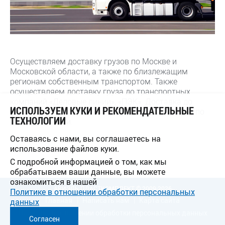
Осуществляем доставку грузов по Москве и
Московской области, а также по близлежащим
регионам собственным транспортом. Также
осуществляем доставку груза до транспортных
компаний «Деловые линии», «ПЭК». Доставка до
ИСПОЛЬЗУЕМ КУКИ И РЕКОМЕНДАТЕЛЬНЫЕ
других транспортных компаний осуществляется по
ТЕХНОЛОГИИ
договоренности.
Оставаясь с нами, вы соглашаетесь на
использование файлов куки.
С подробной информацией о том, как мы
обрабатываем ваши данные, вы можете
ознакомиться в нашей
АРИЭЛЬ ПЛАСТКОМПЛЕКТ © 2009-2026
Политике в отношении обработки персональных
Главная
Написать нам
Карта сайта
данных
Политика в отношении обработки персональных данных
Согласен