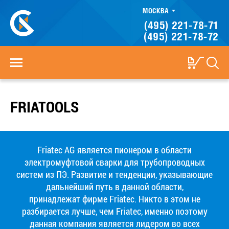
МОСКВА
(495) 221-78-71
(495) 221-78-72
FRIATOOLS
Friatec AG является пионером в области
электромуфтовой сварки для трубопроводных
систем из ПЭ. Развитие и тенденции, указывающие
дальнейший путь в данной области,
принадлежат фирме Friatec. Никто в этом не
разбирается лучше, чем Friatec, именно поэтому
данная компания является лидером во всех