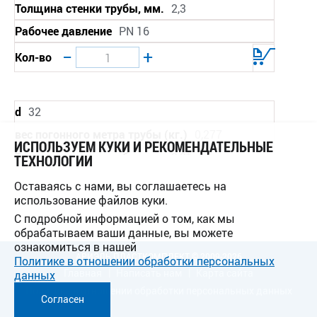
Толщина стенки трубы, мм.
2,3
Рабочее давление
PN 16
−
+
Кол-во
d
32
вес погонного метра трубы (кг.)
0,277
ИСПОЛЬЗУЕМ КУКИ И РЕКОМЕНДАТЕЛЬНЫЕ
Толщина стенки трубы, мм.
3,0*
ТЕХНОЛОГИИ
Рабочее давление
PN 16
Оставаясь с нами, вы соглашаетесь на
использование файлов куки.
−
+
Кол-во
С подробной информацией о том, как мы
обрабатываем ваши данные, вы можете
ознакомиться в нашей
АРИЭЛЬ ПЛАСТКОМПЛЕКТ © 2009-2026
d
40
Политике в отношении обработки персональных
Главная
Написать нам
Карта сайта
данных
вес погонного метра трубы (кг.)
0,427
Политика в отношении обработки персональных данных
Согласен
Толщина стенки трубы, мм.
3,7