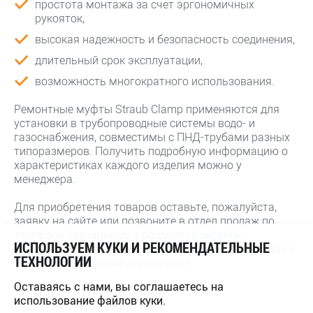
простота монтажа за счет эргономичных
рукояток,
высокая надежность и безопасность соединения,
длительный срок эксплуатации,
возможность многократного использования.
Ремонтные муфты Straub Clamp применяются для
установки в трубопроводные системы водо- и
газоснабжения, совместимы с ПНД-трубами разных
типоразмеров. Получить подробную информацию о
характеристиках каждого изделия можно у
менеджера.
Для приобретения товаров оставьте, пожалуйста,
заявку на сайте или позвоните в отдел продаж по
телефону, указанному в разделе
«Контакты»
.
ИСПОЛЬЗУЕМ КУКИ И РЕКОМЕНДАТЕЛЬНЫЕ
Менеджер расскажет об основных характеристиках и
ТЕХНОЛОГИИ
особенностях линейки продукции.
Оставаясь с нами, вы соглашаетесь на
использование файлов куки.