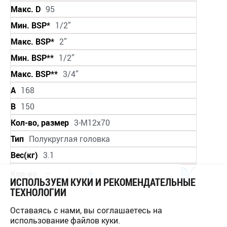
Макс. D
95
Мин. BSP*
1/2”
Макс. BSP*
2”
Мин. BSP**
1/2”
Макс. BSP**
3/4”
A
168
B
150
Кол-во, размер
3-M12x70
Тип
Полукруглая головка
Вес(кг)
3.1
−
+
Кол-во
ИСПОЛЬЗУЕМ КУКИ И РЕКОМЕНДАТЕЛЬНЫЕ
ТЕХНОЛОГИИ
Оставаясь с нами, вы соглашаетесь на
d
65
использование файлов куки.