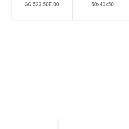
GG.523.50E.00
50х40х50
GG.523.63F.00
63х50х63