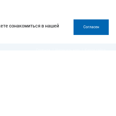
жете ознакомиться в нашей
Согласен
Главная
Написать нам
Карта сайта
Политика в отношении обработки персональных данных
АУЛ
ОМСК
264 05 04
(3812) 40-45-32