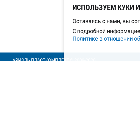
ИСПОЛЬЗУЕМ КУКИ 
Оставаясь с нами, вы со
С подробной информацие
Политике в отношении о
АРИЭЛЬ ПЛАСТКОМПЛЕКТ © 2009-2026
МОСКВА
САНКТ-ПЕТЕРБ
(495) 221-78-72
,
(495) 221-78-71
,
+7 (812) 622-05
221-78-72
,
741-75-85
САМАРА
ВОРОНЕЖ
+7 (846) 979-28-48
,
(473) 232-17-98
моб. +7 (902) 335-55-60