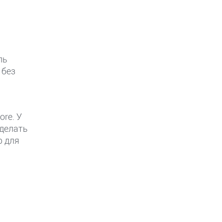
ль
 без
re. У
сделать
р для