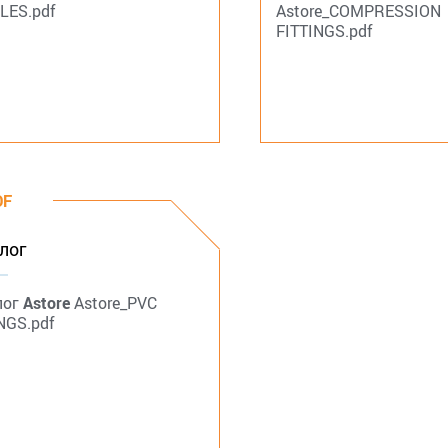
LES.pdf
Astore_COMPRESSION
FITTINGS.pdf
DF
лог
лог
Astore
Astore_PVC
NGS.pdf