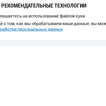
И РЕКОМЕНДАТЕЛЬНЫЕ ТЕХНОЛОГИИ
глашаетесь на использование файлов куки.
й о том, как мы обрабатываем ваши данные, вы мо
бработки персональных данных
УРГ
КРАСНОДАР
БАРН
-78
(861) 299-57-45
8 913 
ХАБАРОВСК
(4212) 940-474