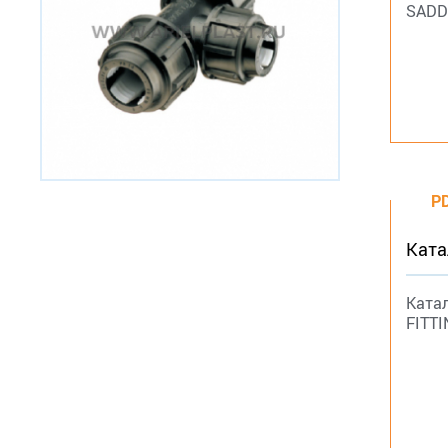
SADD
P
Ката
Ката
FITTI