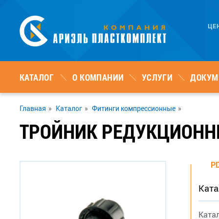
ЦЕ
КАТАЛОГ
О КОМПАНИИ
УСЛУГИ
ДОКУМ
Главная
»
Каталог
»
Фитинги компрессионные
»
ТРОЙНИК РЕДУКЦИОН
P
Ката
Ката