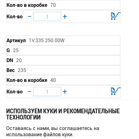
Кол-во в коробке
70
−
+
Кол-во
Артикул
1V.335.250.00W
G
25
DN
20
Вес
235
Кол-во в коробке
40
−
+
Кол-во
ИСПОЛЬЗУЕМ КУКИ И РЕКОМЕНДАТЕЛЬНЫЕ
Артикул
1V.335.320.00W
ТЕХНОЛОГИИ
G
32
Оставаясь с нами, вы соглашаетесь на
использование файлов куки.
DN
25