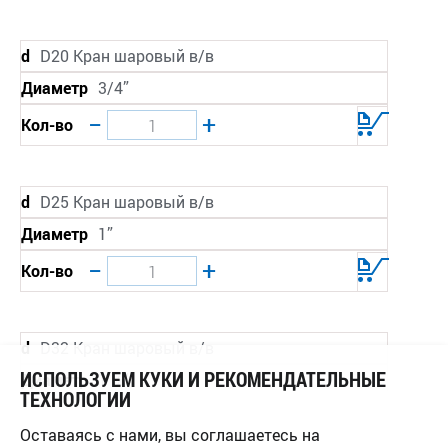
d
D20 Кран шаровый в/в
Диаметр
3/4”
−
+
Кол-во
d
D25 Кран шаровый в/в
Диаметр
1”
−
+
Кол-во
d
D32 Кран шаровый в/в
ИСПОЛЬЗУЕМ КУКИ И РЕКОМЕНДАТЕЛЬНЫЕ
Диаметр
1 ¼”
ТЕХНОЛОГИИ
−
+
Кол-во
Оставаясь с нами, вы соглашаетесь на