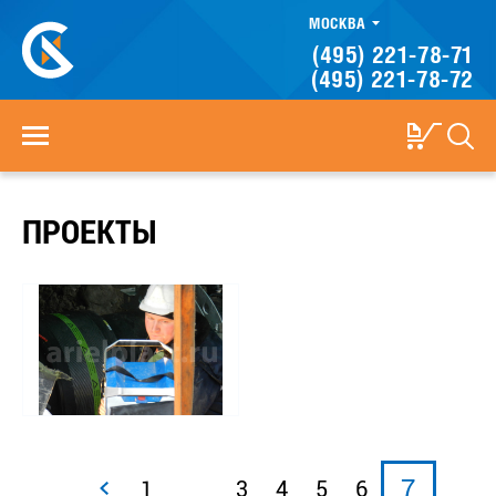
МОСКВА
(495) 221-78-71
(495) 221-78-72
ПРОЕКТЫ
...
7
1
3
4
5
6