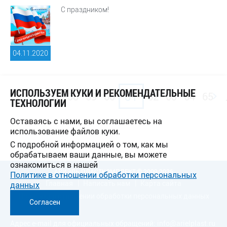
С праздником!
04.11.
2020
ИСПОЛЬЗУЕМ КУКИ И РЕКОМЕНДАТЕЛЬНЫЕ
...
61
1
57
58
59
60
62
63
64
65
ТЕХНОЛОГИИ
Оставаясь с нами, вы соглашаетесь на
использование файлов куки.
С подробной информацией о том, как мы
обрабатываем ваши данные, вы можете
ознакомиться в нашей
АРИЭЛЬ ПЛАСТКОМПЛЕКТ © 2009-2026
Политике в отношении обработки персональных
Главная
Написать нам
Карта сайта
данных
Политика в отношении обработки персональных данных
Согласен
Адрес e-mail для официальных обращений:
info@arielplast.ru