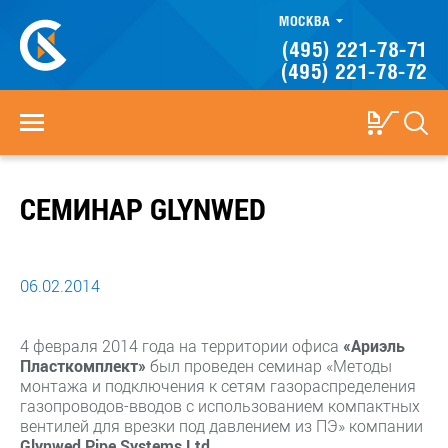
МОСКВА
(495) 221-78-71
(495) 221-78-72
СЕМИНАР GLYNWED
06.02.2014
4 февраля 2014 года на территории офиса
«Ариэль
Пласткомплект»
был проведен семинар «Методы
монтажа и подключения к сетям газораспределения
газопроводов-вводов с использованием компактных
вентилей для врезки под давлением из ПЭ» компании
Glynwed Pipe Systems Ltd
.