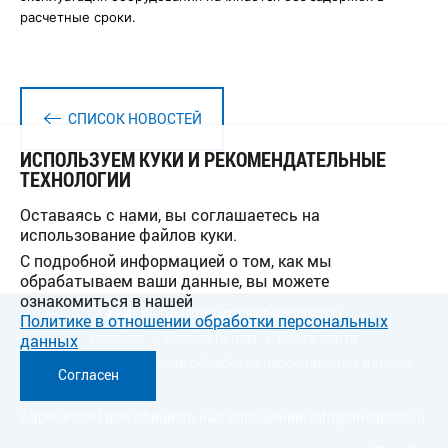
расчетные сроки.
СПИСОК НОВОСТЕЙ
ИСПОЛЬЗУЕМ КУКИ И РЕКОМЕНДАТЕЛЬНЫЕ
ТЕХНОЛОГИИ
Оставаясь с нами, вы соглашаетесь на
использование файлов куки.
С подробной информацией о том, как мы
обрабатываем ваши данные, вы можете
ознакомиться в нашей
АРИЭЛЬ ПЛАСТКОМПЛЕКТ © 2009-2026
Политике в отношении обработки персональных
Главная
Написать нам
Карта сайта
данных
Политика в отношении обработки персональных данных
Согласен
Адрес e-mail для официальных обращений:
info@arielplast.ru