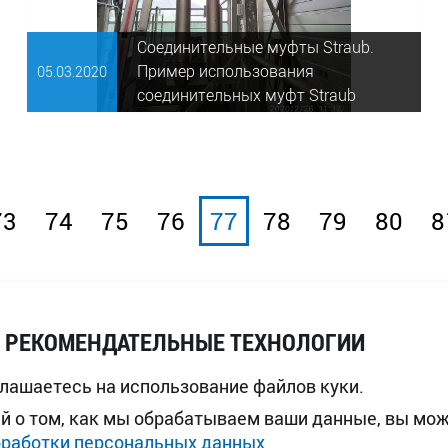
Соединительные муфты Straub.
Пример использования
05.03.
2020
соединительных муфт Straub ⠀
73
74
75
76
77
78
79
80
8
И РЕКОМЕНДАТЕЛЬНЫЕ ТЕХНОЛОГИИ
глашаетесь на использование файлов куки.
й о том, как мы обрабатываем ваши данные, вы мо
бработки персональных данных