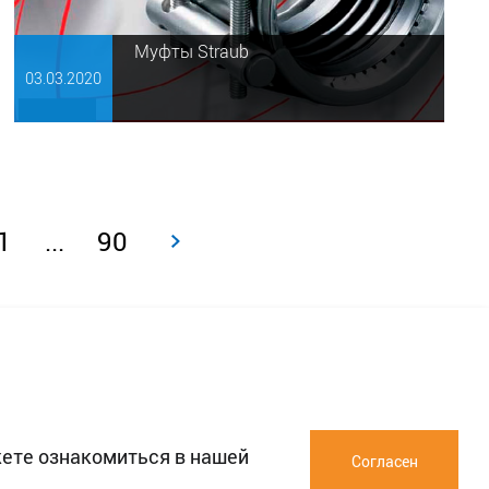
Муфты Straub
03.03.
2020
1
...
90
жете ознакомиться в нашей
Согласен