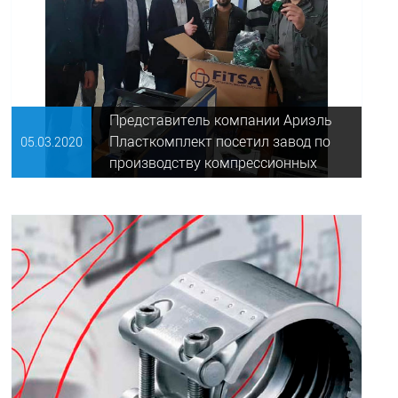
Представитель компании Ариэль
Пласткомплект посетил завод по
05.03.
2020
производству компрессионных
фитингов Fitsa (Турция)