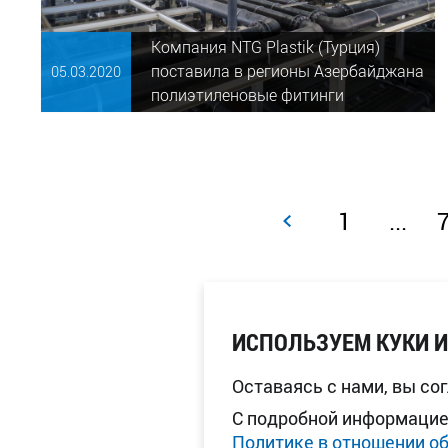
Компания NTG Plastik (Турция)
поставила в регионы Азербайджана
05.03.
2020
полиэтиленовые фитинги
1
...
ИСПОЛЬЗУЕМ КУКИ 
Оставаясь с нами, вы со
С подробной информацие
Политике в отношении о