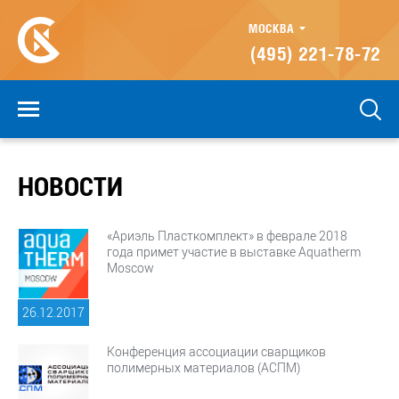
МОСКВА
(495) 221-78-72
НОВОСТИ
«Ариэль Пласткомплект» в феврале 2018
года примет участие в выставке Aquatherm
Moscow
26.12.
2017
Конференция ассоциации сварщиков
полимерных материалов (АСПМ)