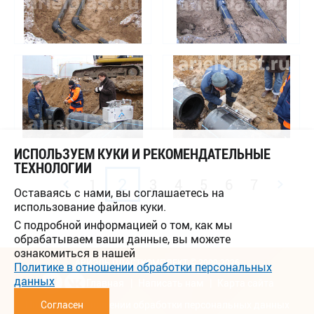
ИСПОЛЬЗУЕМ КУКИ И РЕКОМЕНДАТЕЛЬНЫЕ
ТЕХНОЛОГИИ
2
1
3
4
5
6
7
Оставаясь с нами, вы соглашаетесь на
использование файлов куки.
С подробной информацией о том, как мы
обрабатываем ваши данные, вы можете
ознакомиться в нашей
АРИЭЛЬ ПЛАСТКОМПЛЕКТ © 2009-2026
Политике в отношении обработки персональных
данных
Главная
Написать нам
Карта сайта
Политика в отношении обработки персональных данных
Согласен