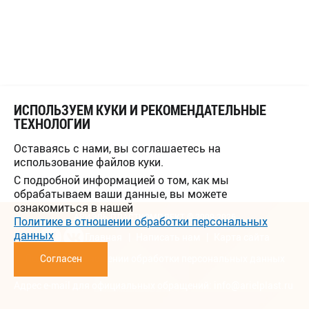
ИСПОЛЬЗУЕМ КУКИ И РЕКОМЕНДАТЕЛЬНЫЕ
ТЕХНОЛОГИИ
Оставаясь с нами, вы соглашаетесь на
использование файлов куки.
С подробной информацией о том, как мы
обрабатываем ваши данные, вы можете
ознакомиться в нашей
АРИЭЛЬ ПЛАСТКОМПЛЕКТ © 2009-2026
Политике в отношении обработки персональных
данных
Главная
Написать нам
Карта сайта
Политика в отношении обработки персональных данных
Согласен
Адрес e-mail для официальных обращений:
info@arielplast.ru