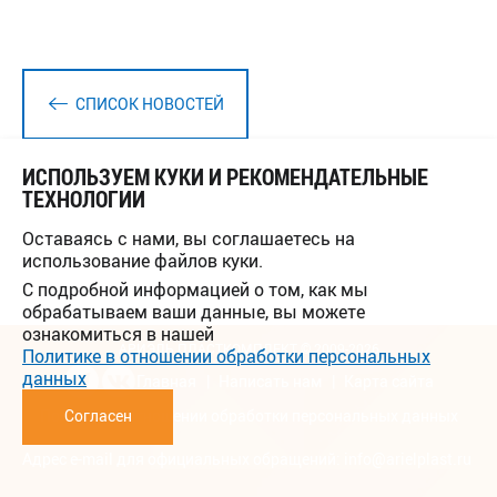
СПИСОК НОВОСТЕЙ
ИСПОЛЬЗУЕМ КУКИ И РЕКОМЕНДАТЕЛЬНЫЕ
ТЕХНОЛОГИИ
Оставаясь с нами, вы соглашаетесь на
использование файлов куки.
С подробной информацией о том, как мы
обрабатываем ваши данные, вы можете
ознакомиться в нашей
АРИЭЛЬ ПЛАСТКОМПЛЕКТ © 2009-2026
Политике в отношении обработки персональных
данных
Главная
Написать нам
Карта сайта
Политика в отношении обработки персональных данных
Согласен
Адрес e-mail для официальных обращений:
info@arielplast.ru