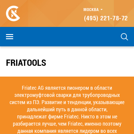
МОСКВА
(495) 221-78-72
FRIATOOLS
Friatec AG является пионером в области
электромуфтовой сварки для трубопроводных
систем из ПЭ. Развитие и тенденции, указывающие
дальнейший путь в данной области,
принадлежат фирме Friatec. Никто в этом не
разбирается лучше, чем Friatec, именно поэтому
данная компания является лидером во всех